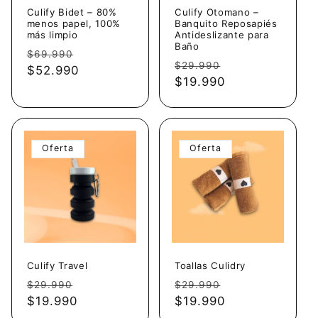
Culify Bidet – 80%
Culify Otomano –
menos papel, 100%
Banquito Reposapiés
más limpio
Antideslizante para
Baño
Precio
Precio
$69.990
Precio
Precio
$29.990
habitual
$52.990
de
habitual
$19.990
de
oferta
oferta
Oferta
Oferta
Culify Travel
Toallas Culidry
Precio
Precio
Precio
Precio
$29.990
$29.990
habitual
$19.990
de
habitual
$19.990
de
oferta
oferta