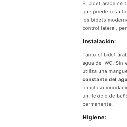
El bidet árabe se 
que puede resulta
los bidets moderno
control lateral, p
Instalación:
Tanto el bidet ár
agua del WC. Sin e
utiliza una mangu
constante del ag
o incluso inundac
un flexible de ba
permanente.
Higiene: