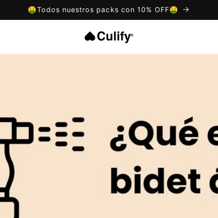
🤑Todos nuestros packs con 10% OFF🤑