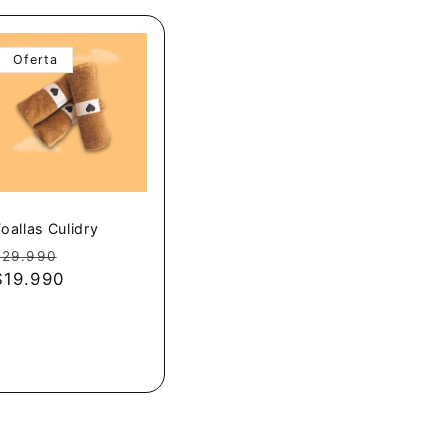
Oferta
oallas Culidry
Precio
Precio
$29.990
habitual
$19.990
de
oferta