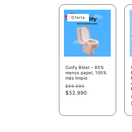
Oferta
Culify Bidet – 80%
menos papel, 100%
más limpio
Precio
Precio
$69.990
habitual
$52.990
de
oferta