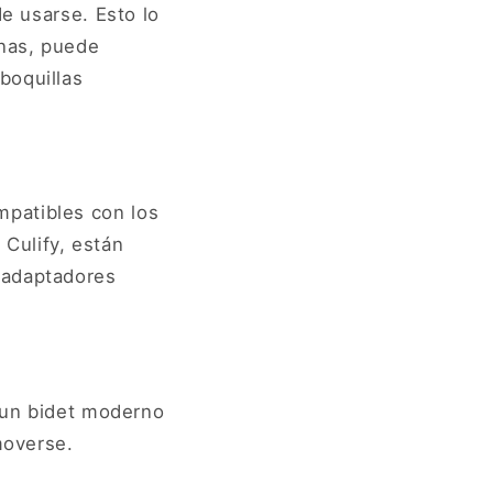
de usarse. Esto lo
onas, puede
boquillas
patibles con los
Culify, están
 adaptadores
e un bidet moderno
moverse.