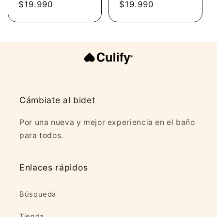
habitual
$19.990
de
habitual
$19.990
de
oferta
oferta
Cámbiate al bidet
Por una nueva y mejor experiencia en el baño
para todos.
Enlaces rápidos
Búsqueda
Tienda