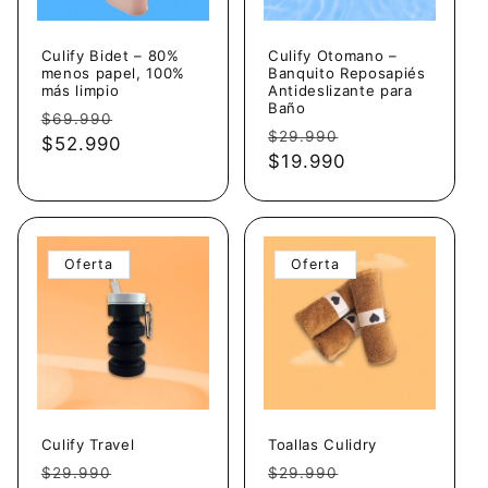
Culify Bidet – 80%
Culify Otomano –
menos papel, 100%
Banquito Reposapiés
más limpio
Antideslizante para
Baño
Precio
Precio
$69.990
Precio
Precio
$29.990
habitual
$52.990
de
habitual
$19.990
de
oferta
oferta
Oferta
Oferta
Culify Travel
Toallas Culidry
Precio
Precio
Precio
Precio
$29.990
$29.990