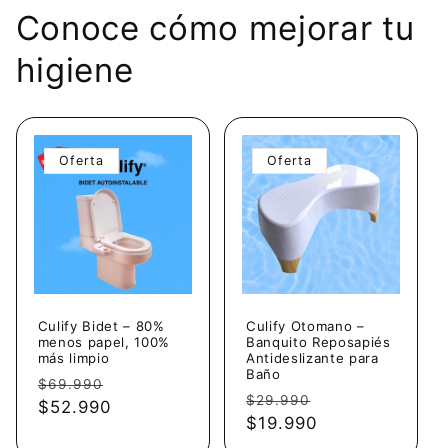
Conoce cómo mejorar tu
higiene
Oferta
Oferta
Culify Bidet – 80%
Culify Otomano –
menos papel, 100%
Banquito Reposapiés
más limpio
Antideslizante para
Baño
Precio
Precio
$69.990
Precio
Precio
$29.990
habitual
$52.990
de
habitual
$19.990
de
oferta
oferta