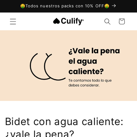
Ir
🤑Todos nuestros packs con 10% OFF🤑
directamente
al contenido
Carrito
Bidet con agua caliente:
¿vale la pena?