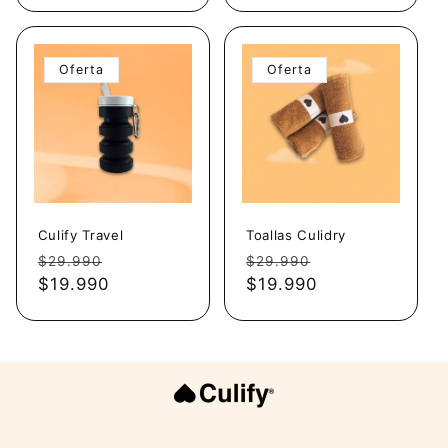
Oferta
Oferta
Culify Travel
Toallas Culidry
Precio
Precio
Precio
Precio
$29.990
$29.990
habitual
$19.990
de
habitual
$19.990
de
oferta
oferta